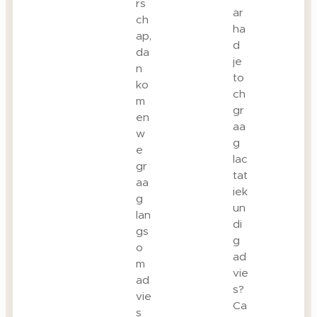
rs
ar
ch
ha
ap,
d
da
je
n
to
ko
ch
m
gr
en
aa
w
g
e
lac
gr
tat
aa
iek
g
un
lan
di
gs
g
o
ad
m
vie
ad
s?
vie
Ca
s