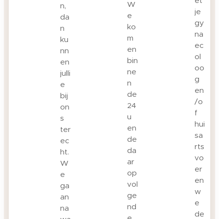
et
W
n,
je
e
da
gy
ko
n
na
m
ku
ec
en
nn
ol
bin
en
oo
ne
julli
g
n
e
en
de
bij
/o
24
on
f
u
s
hui
en
ter
sa
de
ec
rts
da
ht.
vo
ar
W
er
op
e
en
vol
ga
w
ge
an
e
nd
na
de
e