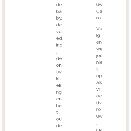
uw
de
Ca
ba
ro.
by,
de
Vo
vo
lg
ed
en
ing
wij
,
jou
de
nie
on
t
twi
op
kk
als
eli
vr
ng
oe
en
dv
he
ro
t
uw
ou
,
de
ma