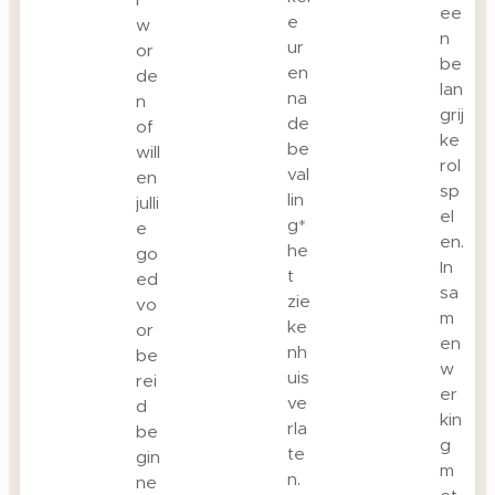
ee
e
w
n
ur
or
be
en
de
lan
na
n
grij
de
of
ke
be
will
rol
val
en
sp
lin
julli
el
g*
e
en.
he
go
In
t
ed
sa
zie
vo
m
ke
or
en
nh
be
w
uis
rei
er
ve
d
kin
rla
be
g
te
gin
m
n.
ne