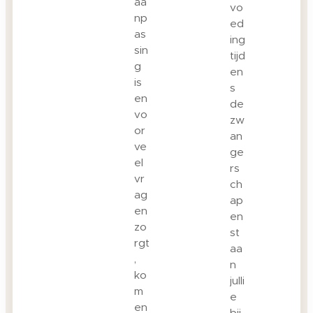
aa
vo
np
ed
as
ing
sin
tijd
g
en
is
s
en
de
vo
zw
or
an
ve
ge
el
rs
vr
ch
ag
ap
en
en
zo
st
rgt
aa
,
n
ko
julli
m
e
en
bij