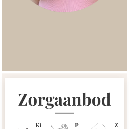
Zorgaanbod
Ki
P
Z