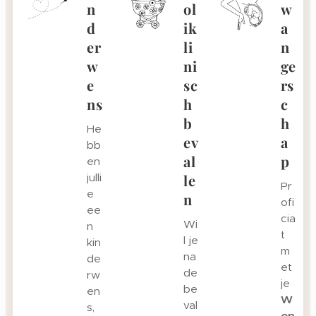
n
ol
w
d
ik
a
er
li
n
w
ni
ge
e
sc
rs
ns
h
c
b
h
He
ev
a
bb
al
p
en
julli
le
Pr
e
n
ofi
ee
cia
Wi
n
t
l je
kin
m
na
de
et
de
rw
je
be
en
W
val
s,
on