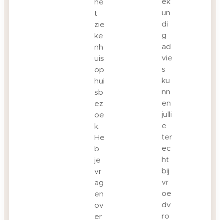
ek
he
un
t
di
zie
g
ke
ad
nh
vie
uis
s
op
ku
hui
nn
sb
en
ez
julli
oe
e
k.
ter
He
ec
b
ht
je
bij
vr
vr
ag
oe
en
dv
ov
ro
er