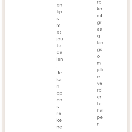
ro
en
ko
tip
mt
s
gr
m
aa
et
g
jou
lan
te
gs
de
o
len
m
.
julli
Je
e
ka
ve
n
rd
op
er
on
te
s
hel
re
pe
ke
n.
ne