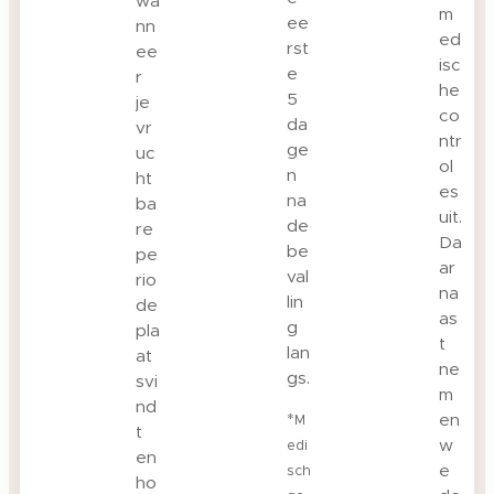
wa
m
ee
nn
ed
rst
ee
isc
e
r
he
5
je
co
da
vr
ntr
ge
uc
ol
n
ht
es
na
ba
uit.
de
re
Da
be
pe
ar
val
rio
na
lin
de
as
g
pla
t
lan
at
ne
gs.
svi
m
nd
*
en
M
t
w
edi
en
e
sch
ho