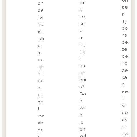
lin
on
de
g
de
r
!
zo
rvi
Tij
sn
nd
de
el
en
ns
m
julli
de
og
e
ze
elij
m
pe
k
oe
rio
na
ilijk
de
ar
he
ka
hui
de
n
s?
n
ee
Da
bij
n
n
he
vr
ka
t
oe
n
zw
dv
je
an
ro
en
ge
uw
kel
r