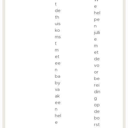
t
e
de
hel
th
pe
uis
n
ko
julli
ms
e
t
m
m
et
et
de
ee
vo
n
or
ba
be
by
rei
va
din
ak
g
ee
op
n
de
hel
bo
e
rst