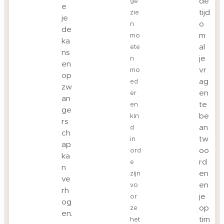
de
ge
e
tijd
zie
je
o
n
de
m
mo
ka
al
ete
ns
je
n
en
vr
mo
op
ag
ed
zw
en
er
an
te
en
ge
be
kin
rs
an
d
ch
tw
in
ap
oo
ord
ka
rd
e
n
en
zijn
ve
en
vo
rh
je
or
og
op
ze
en.
tim
het