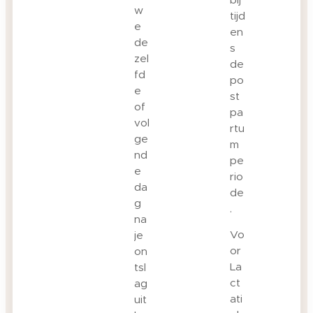
w
tijd
e
en
de
s
zel
de
fd
po
e
st
of
pa
vol
rtu
ge
m
nd
pe
e
rio
da
de
g
.
na
Vo
je
or
on
La
tsl
ct
ag
ati
uit