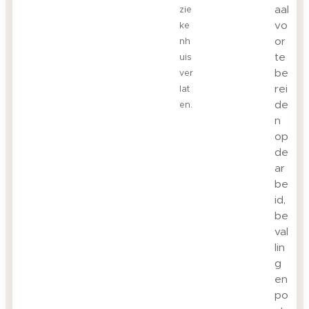
aal
zie
vo
ke
or
nh
te
uis
be
ver
rei
lat
de
en.
n
op
de
ar
be
id,
be
val
lin
g
en
po