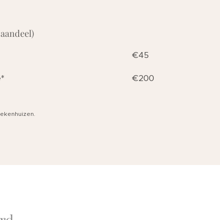
 aandeel)
s consult €45
ij keizersnede* €200
ziekenhuizen.
rd