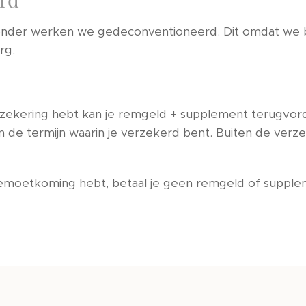
onder werken we gedeconventioneerd. Dit omdat we 
org.
erzekering hebt kan je remgeld + supplement terugvord
n de termijn waarin je verzekerd bent. Buiten de ver
gemoetkoming hebt, betaal je geen remgeld of suppl