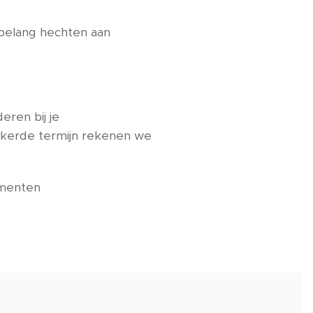
belang hechten aan
eren bij je
zekerde termijn rekenen we
ementen