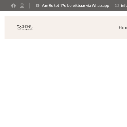
Van 9u tot 17u bereikbaar via Whatsapp
inf
Ho