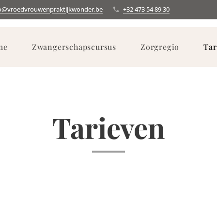
o@vroedvrouwenpraktijkwonder.be
+32 473 54 89 30
me
Zwangerschapscursus
Zorgregio
Tar
Tarieven